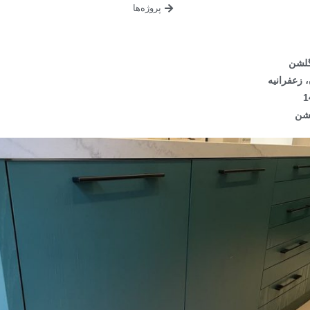
پروژه‌ها
گلشن
 زعفرانیه
لشن