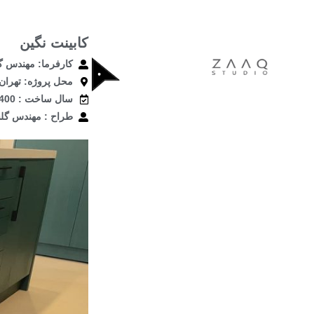
کابینت نگین
کارفرما: مهندس 
محل پروژه: تهران،
سال ساخت : 1400
طراح : مهندس گ